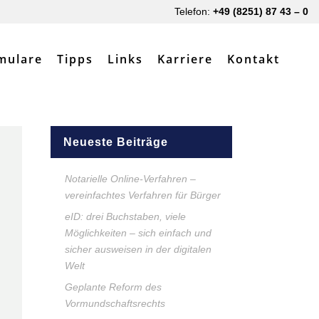
Telefon:
+49 (8251) 87 43 – 0
mulare
Tipps
Links
Karriere
Kontakt
Neueste Beiträge
Notarielle Online-Verfahren –
vereinfachtes Verfahren für Bürger
eID: drei Buchstaben, viele
Möglichkeiten – sich einfach und
sicher ausweisen in der digitalen
Welt
Geplante Reform des
Vormundschaftsrechts