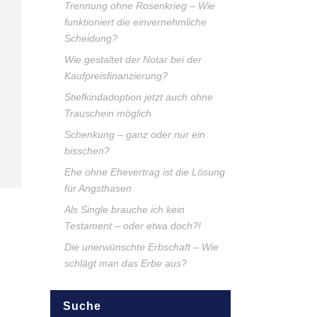
Trennung ohne Rosenkrieg – Wie
funktioniert die einvernehmliche
Scheidung?
Wie gestaltet der Notar bei der
Kaufpreisfinanzierung?
Stiefkindadoption jetzt auch ohne
Trauschein möglich
Schenkung – ganz oder nur ein
bisschen?
Ehe ohne Ehevertrag ist die Lösung
für Angsthasen
Als Single brauche ich kein
Testament – oder etwa doch?!
Die unerwünschte Erbschaft – Wie
schlägt man das Erbe aus?
Suche