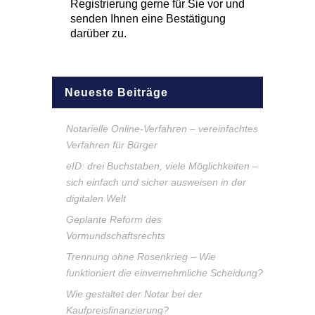
Registrierung gerne für Sie vor und
senden Ihnen eine Bestätigung
darüber zu.
Neueste Beiträge
Notarielle Online-Verfahren – vereinfachtes
Verfahren für Bürger
eID: drei Buchstaben, viele Möglichkeiten –
sich einfach und sicher ausweisen in der
digitalen Welt
Geplante Reform des
Vormundschaftsrechts
Trennung ohne Rosenkrieg – Wie
funktioniert die einvernehmliche Scheidung?
Wie gestaltet der Notar bei der
Kaufpreisfinanzierung?