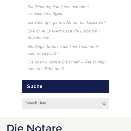
Stiefkindadoption jetzt auch ohne
Trauschein möglich
Schenkung – ganz oder nur ein bisschen?
Ehe ohne Ehevertrag ist die Lösung für
Angsthasen
Als Single brauche ich kein Testament –
oder etwa doch?!
Die unerwünschte Erbschaft – Wie schlägt
man das Erbe aus?
Suche